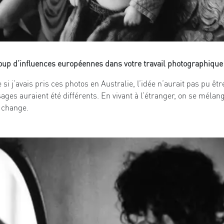
coup d’influences européennes dans votre travail photographique
si j’avais pris ces photos en Australie, l’idée n’aurait pas pu êt
visages auraient été différents. En vivant à l’étranger, on se méla
n change.