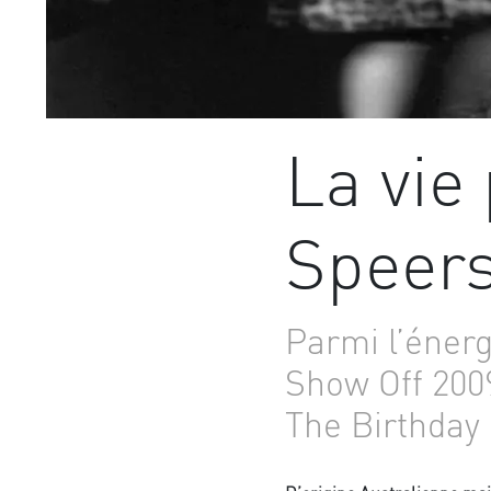
La vie
Speer
Parmi l’éner
Show Off 2009
The Birthday 