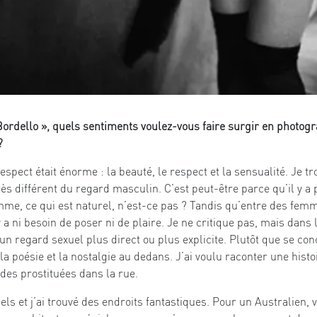
Bordello », quels sentiments voulez-vous faire surgir en photo
?
respect était énorme : la beauté, le respect et la sensualité. Je t
s différent du regard masculin. C’est peut-être parce qu’il y a 
e, ce qui est naturel, n’est-ce pas ? Tandis qu’entre des femm
 y a ni besoin de poser ni de plaire. Je ne critique pas, mais dan
un regard sexuel plus direct ou plus explicite. Plutôt que se con
a poésie et la nostalgie au dedans. J’ai voulu raconter une histoi
 des prostituées dans la rue.
ls et j’ai trouvé des endroits fantastiques. Pour un Australien, v