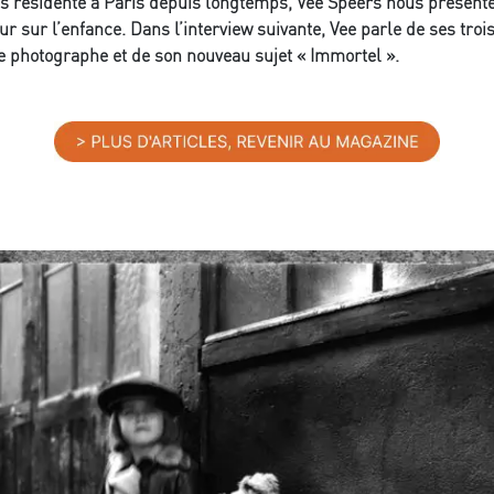
s résidente à Paris depuis longtemps, Vee Speers nous présente 
ur sur l’enfance. Dans l’interview suivante, Vee parle de ses troi
hotographe et de son nouveau sujet « Immortel ».