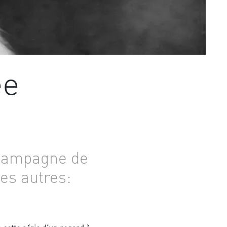
ee
champagne de
es autres: