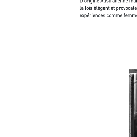
D’origine Australienne mai
la fois élégant et provocate
expériences comme femme p