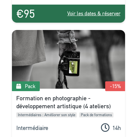
transforme, accentue le rapport au réel en favorisant
les axes, les lignes, les entrées et la circulation. Ce
€95
sont ces quelques points essentiels que nous allons
Voir les dates & réserver
vous proposer de perfectionner.
Pack
-15
%
Formation en photographie -
développement artistique (4 ateliers)
Intermédiaires : Améliorer son style
Pack de formations
Intermédiaire
14h