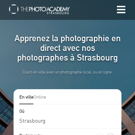
Accueil
Apprenez la photographie en
Photographes
direct avec nos
photographes à Strasbourg
Offrir une Carte Cadeau
Cours en ville avec un photographe local, ou en ligne.
Panier
En ville
Online
/
EUR
Où
Se connecter