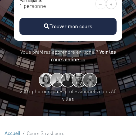
Participants
−
+
1 personne
Trouver mon cours
Vous préférez apprendre en ligne ?
Voir les
cours online →
200+ photographes professionnels dans 60
villes
Accueil
Cours Strasbourg