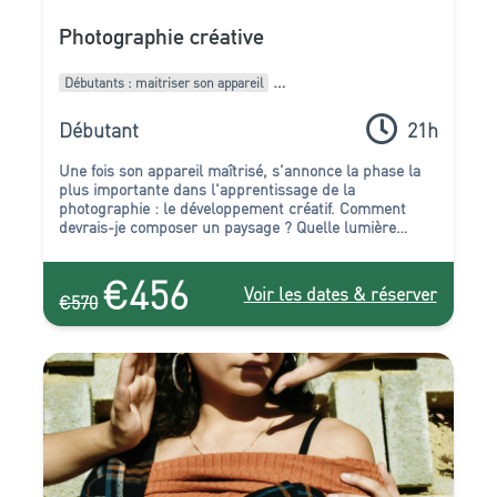
Photographie créative
Débutants : maitriser son appareil
Intermédiaires : Améliorer son style
Pack de formations
Débutant
21h
Une fois son appareil maîtrisé, s'annonce la phase la
plus importante dans l'apprentissage de la
photographie : le développement créatif. Comment
devrais-je composer un paysage ? Quelle lumière
mettra en valeur mon sujet ? Par quel moyen puis-je
rendre compte d'une ambiance nocturne ? Quel point
€456
de vue choisir pour rendre compte de la beauté de ce
Voir les dates & réserver
€570
bâtiment ? Autant de questions qui trouveront
réponses au fil des formations de ce pack (et bien
d'autres) ! Vous en ressortirez rempli d'inspiration ;
chose nécessaire pour expérimenter, créer, et
commencer à véritablement vous exprimer.