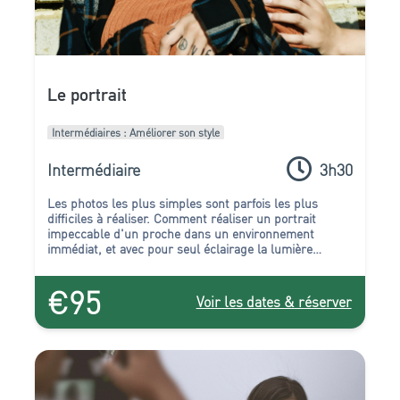
Le portrait
Intermédiaires : Améliorer son style
Intermédiaire
3h30
Les photos les plus simples sont parfois les plus
difficiles à réaliser.
Comment réaliser un portrait
impeccable d'un proche dans un environnement
immédiat, et avec pour seul éclairage la lumière
naturelle ? Comment se passer d'un studio, mais pour
autant réussir un portrait expressif et bien géré
€95
techniquement ? Soyez-en sûr, vous trouverez les
Voir les dates & réserver
réponses à ces questions dans l’atelier Portrait !