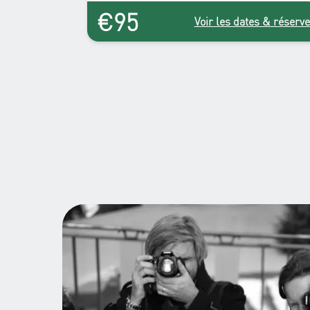
pour autant réussir un portrait expressif et bien
€95
géré techniquement ? Soyez-en sûr, vous
Voir les dates & réserve
trouverez les réponses à ces questions dans
l’atelier Portrait !