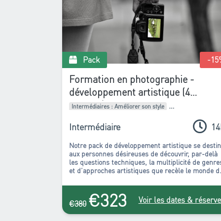
Pack
-15
Formation en photographie -
développement artistique (4
ateliers)
Intermédiaires : Améliorer son style
Pack de formations
Intermédiaire
14
Notre pack de développement artistique se desti
aux personnes désireuses de découvrir, par-delà
les questions techniques, la multiplicité de genre
et d’approches artistiques que recèle le monde d
la photographie.
€323
Voir les dates & réserve
€380