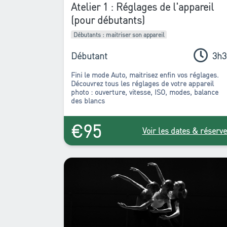
Atelier 1 : Réglages de l'appareil
(pour débutants)
Débutants : maitriser son appareil
Débutant
3h3
Fini le mode Auto, maitrisez enfin vos réglages.
Découvrez tous les réglages de votre appareil
photo : ouverture, vitesse, ISO, modes, balance
des blancs
€95
Voir les dates & réserve