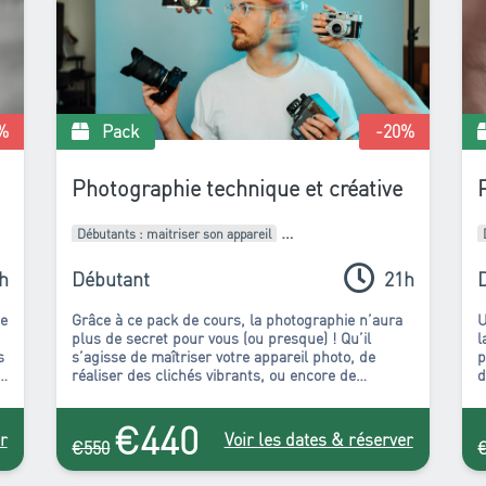
%
Pack
-20
%
Photographie technique et créative
Débutants : maitriser son appareil
Intermédiaires : Améliorer son style
h
Débutant
21h
Pack de formations
ne
Grâce à ce pack de cours, la photographie n’aura
U
plus de secret pour vous (ou presque) ! Qu’il
l
s
s’agisse de maîtriser votre appareil photo, de
p
e
réaliser des clichés vibrants, ou encore de
d
retoucher vos images, vous serez au point !
m
p
€440
Q
r
Voir les dates & réserver
€550
b
t
p