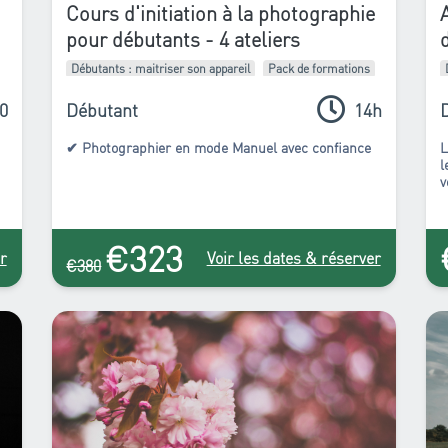
Cours d'initiation à la photographie
pour débutants - 4 ateliers
Débutants : maitriser son appareil
Pack de formations
0
Débutant
14h
✔ Photographier en mode Manuel avec confiance
L
l
v
€323
r
Voir les dates & réserver
€380