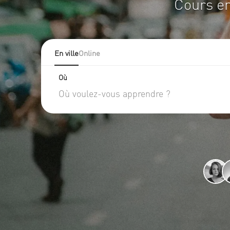
Cours en
En ville
Online
Où