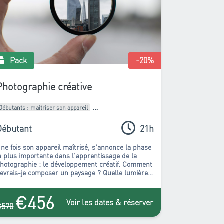
Pack
-20
%
Photographie créative
Débutants : maitriser son appareil
Intermédiaires : Améliorer son style
Débutant
21h
Pack de formations
ne fois son appareil maîtrisé, s'annonce la phase
a plus importante dans l'apprentissage de la
hotographie : le développement créatif. Comment
evrais-je composer un paysage ? Quelle lumière
ettra en valeur mon sujet ? Par quel moyen
uis-je rendre compte d'une ambiance nocturne ?
€456
uel point de vue choisir pour rendre compte de la
Voir les dates & réserver
€570
eauté de ce bâtiment ? Autant de questions qui
rouveront réponses au fil des formations de ce
ack (et bien d'autres) ! Vous en ressortirez rempli