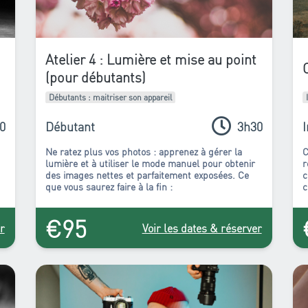
Atelier 4 : Lumière et mise au point
(pour débutants)
Débutants : maitriser son appareil
0
Débutant
3h30
Ne ratez plus vos photos : apprenez à gérer la
C
lumière et à utiliser le mode manuel pour obtenir
r
des images nettes et parfaitement exposées. Ce
c
que vous saurez faire à la fin :
c
c
r
€95
e
r
Voir les dates & réserver
e
p