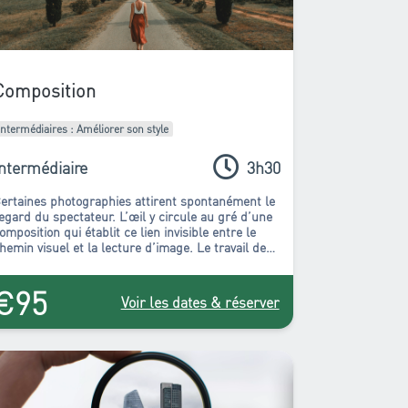
Composition
Intermédiaires : Améliorer son style
Intermédiaire
3h30
ertaines photographies attirent spontanément le
egard du spectateur.
L’œil y circule au gré d’une
omposition qui établit ce lien invisible entre le
hemin visuel et la lecture d’image. Le travail de
omposition transforme, accentue le rapport au
éel en favorisant les axes, les lignes, les entrées
€95
t la circulation. Ce sont ces quelques points
Voir les dates & réserver
ssentiels que nous allons vous proposer de
erfectionner.