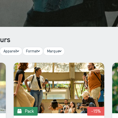
ours
Appareil
Format
Marque
Pack
-15
%