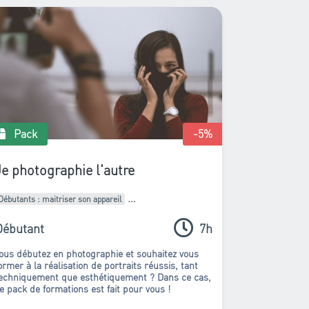
'inspiration ; chose nécessaire pour
xpérimenter, créer, et commencer à
éritablement vous exprimer.
Pack
-5
%
Je photographie l'autre
Débutants : maitriser son appareil
Intermédiaires : Améliorer son style
Débutant
7h
Pack de formations
ous débutez en photographie et souhaitez vous
ormer à la réalisation de portraits réussis, tant
echniquement que esthétiquement ? Dans ce cas,
e pack de formations est fait pour vous !