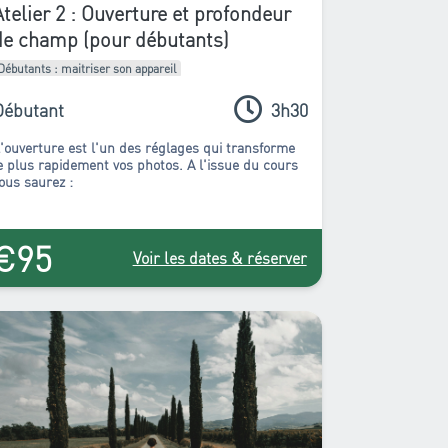
Atelier 2 : Ouverture et profondeur
de champ (pour débutants)
Débutants : maitriser son appareil
Débutant
3h30
'ouverture est l'un des réglages qui transforme
e plus rapidement vos photos. A l'issue du cours
ous saurez :
€95
Voir les dates & réserver