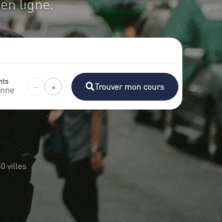
en ligne.
nts
−
+
Trouver mon cours
onne
 villes