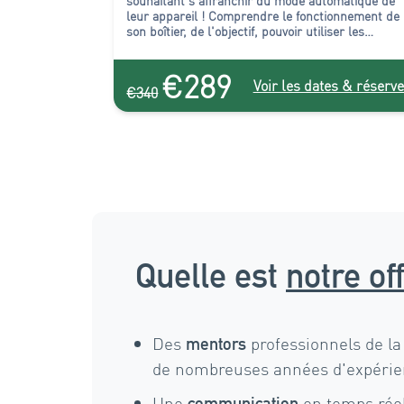
souhaitant s'affranchir du mode automatique de
leur appareil ! Comprendre le fonctionnement de
son boîtier, de l'objectif, pouvoir utiliser les
diverses fonctions de prise de vue, voilà la
première étape indispensable à qui veut
€289
progresser en photographie, et réaliser des
Voir les dates & réserve
€340
clichés à la hauteur de ses attentes.
Quelle est
notre of
Des
professionnels de la
mentors
de nombreuses années d'expéri
Une
en temps rée
communication