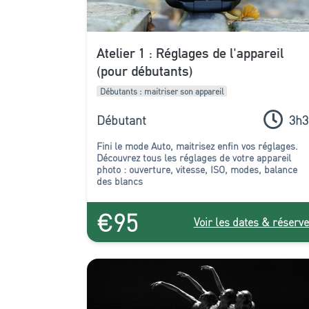
Atelier 1 : Réglages de l'appareil
(pour débutants)
Débutants : maitriser son appareil
Débutant
3h3
Fini le mode Auto, maitrisez enfin vos réglages.
Découvrez tous les réglages de votre appareil
photo : ouverture, vitesse, ISO, modes, balance
des blancs
€95
Voir les dates & réserve