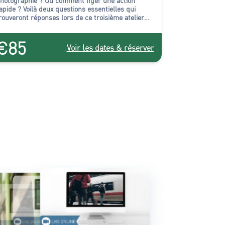
hotographie ? Ou comment figer une action
apide ?
Voilà deux questions essentielles qui
rouveront réponses lors de ce troisième atelier
ur la technique de l’appareil photo.
€85
Voir les dates & réserver