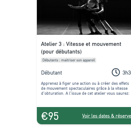
Atelier 3 : Vitesse et mouvement
(pour débutants)
Débutants : maitriser son appareil
Débutant
3h3
Apprenez à figer une action ou à créer des effets
de mouvement spectaculaires grâce à la vitesse
d'obturation. A l'issue de cet atelier vous saurez:
€95
Voir les dates & réserve