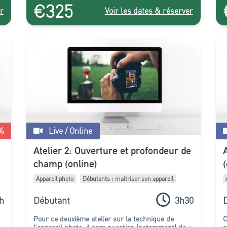
€325
soumettre au rythme d’un groupe, le choix du
r
Voir les dates & réserver
cours individuel s’impose !
%
Live / Online
Atelier 2: Ouverture et profondeur de
champ (online)
Appareil photo
Débutants : maitriser son appareil
h
Débutant
3h30
Pour ce deuxième atelier sur la technique de
C