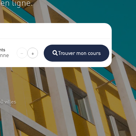
en ligne.
nts
−
+
Trouver mon cours
onne
 villes