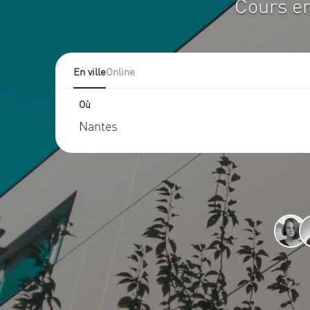
Cours en
En ville
Online
Où