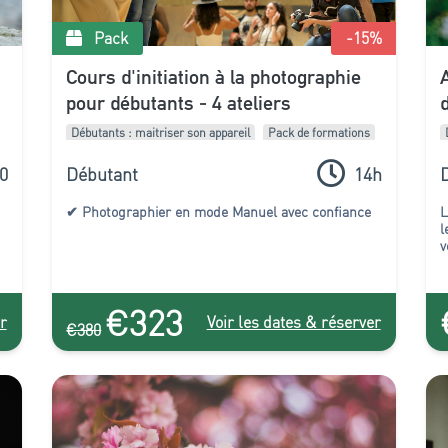
Pack
-15
%
Cours d'initiation à la photographie
pour débutants - 4 ateliers
Débutants : maitriser son appareil
Pack de formations
0
Débutant
14h
✔ Photographier en mode Manuel avec confiance
L
l
v
€323
r
Voir les dates & réserver
€380