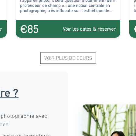
l’appareil photo, il sera question (notamment) de
«
p
profondeur de champ »
; une notion centrale en
r
photographie,
très influente sur l’esthétique de
t
vos clichés !
s
€85
r
Voir les dates & réserver
VOIR PLUS DE COURS
fre ?
 photographie avec
ence
l avec un formateur