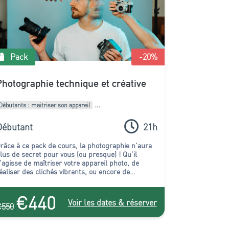
Pack
-20
%
Photographie technique et créative
Débutants : maitriser son appareil
Intermédiaires : Améliorer son style
Débutant
21h
Pack de formations
râce à ce pack de cours, la photographie n’aura
lus de secret pour vous (ou presque) ! Qu’il
’agisse de maîtriser votre appareil photo, de
éaliser des clichés vibrants, ou encore de
etoucher vos images, vous serez au point !
€440
Voir les dates & réserver
€550