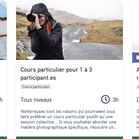
Cours particulier pour 1 à 3
participant.es
Cours particulier
h
Tous niveaux
3h
Nombreuses sont les raisons qui pourraient vous
S
faire préférer un cours particulier plutôt qu’une
n
session collective...
Si vous souhaitez aborder une
p
matière photographique spécifique, résoudre un
v
r
problème particulier de prise de vue, d’édition, ou
l
si vous désirez tout simplement ne pas vous