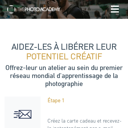
Accueil
Photographes
AIDEZ-LES À LIBÉRER LEUR
POTENTIEL CRÉATIF
Offrir une Carte Cadeau
Offrez-leur un atelier au sein du premier
réseau mondial d'apprentissage de la
Panier
photographie
/
EUR
Étape 1
Se connecter
Créez la carte cadeau et recevez-
la instantanément par e-mail