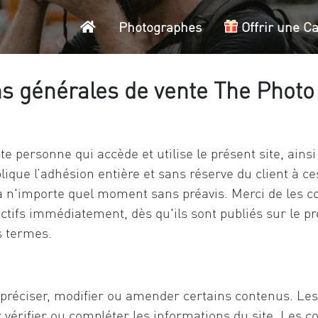
Accueil
Photographes
Offrir une C
ns générales de vente The Phot
te personne qui accède et utilise le présent site, ains
que l’adhésion entière et sans réserve du client à ce
 à n'importe quel moment sans préavis. Merci de les 
ctifs immédiatement, dès qu'ils sont publiés sur le pré
s termes.
préciser, modifier ou amender certains contenus. Les u
 vérifier ou compléter les informations du site. Les c