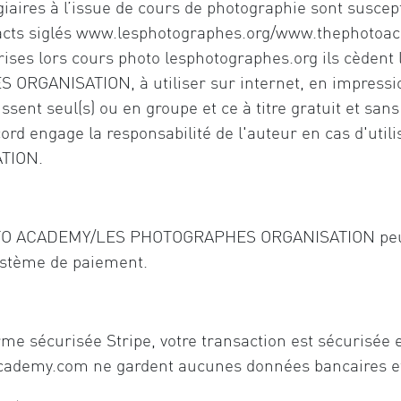
iaires à l’issue de cours de photographie sont suscept
racts siglés www.lesphotographes.org/www.thephotoac
ises lors cours photo lesphotographes.org ils cèdent le
NISATION, à utiliser sur internet, en impression,
aissent seul(s) ou en groupe et ce à titre gratuit et s
ord engage la responsabilité de l'auteur en cas d'uti
TION.
OTO ACADEMY/LES PHOTOGRAPHES ORGANISATION peut se
système de paiement.
rme sécurisée Stripe, votre transaction est sécurisée e
demy.com ne gardent aucunes données bancaires et 