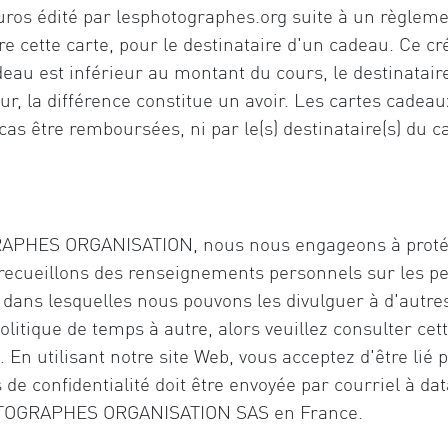
uros édité par lesphotographes.org suite à un règlem
e cette carte, pour le destinataire d'un cadeau. Ce cré
adeau est inférieur au montant du cours, le destinatai
ur, la différence constitue un avoir. Les cartes cade
as être remboursées, ni par le(s) destinataire(s) du c
S ORGANISATION, nous nous engageons à protéger et
recueillons des renseignements personnels sur les per
s dans lesquelles nous pouvons les divulguer à d'aut
olitique de temps à autre, alors veuillez consulter ce
 En utilisant notre site Web, vous acceptez d'être lié 
 de confidentialité doit être envoyée par courriel à
dat
TOGRAPHES ORGANISATION SAS en France.