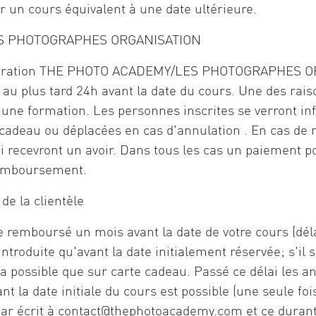
r un cours équivalent à une date ultérieure.
LES PHOTOGRAPHES ORGANISATION
istration THE PHOTO ACADEMY/LES PHOTOGRAPHES ORG
r au plus tard 24h avant la date du cours. Une des rai
une formation. Les personnes inscrites se verront in
adeau ou déplacées en cas d'annulation . En cas de mo
ci recevront un avoir. Dans tous les cas un paiement p
 remboursement.
de la clientèle
re remboursé un mois avant la date de votre cours (dé
roduite qu'avant la date initialement réservée; s'il 
possible que sur carte cadeau. Passé ce délai les an
t la date initiale du cours est possible (une seule foi
par écrit à
contact@thephotoacademy.com
et ce durant