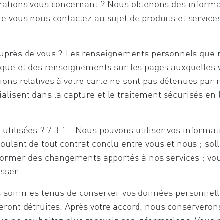
mations vous concernant ? Nous obtenons des informa
ue vous nous contactez au sujet de produits et services
li auprès de vous ? Les renseignements personnels que
nique et des renseignements sur les pages auxquelles
ons relatives à votre carte ne sont pas détenues par n
alisent dans la capture et le traitement sécurisés en 
tilisées ? 7.3.1 - Nous pouvons utiliser vos informati
oulant de tout contrat conclu entre vous et nous ; sol
informer des changements apportés à nos services ; v
sser.
 nous sommes tenus de conserver vos données personnel
eront détruites. Après votre accord, nous conserveron
s ne souhaitez plus recevoir ces informations. Vous p