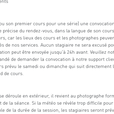
ents
 (ou son premier cours pour une série) une convocati
 précise du rendez-vous, dans la langue de son cours p
rs, car les lieux des cours et les photographes peuven
ès de nos services. Aucun stagiaire ne sera excusé p
ation peut être envoyée jusqu'à 24h avant. Veuillez no
mandé de demander la convocation à notre support clien
rs prévu le samedi ou dimanche qui suit directement le
nd de cours.
se déroule en extérieur, il revient au photographe for
 la séance. Si la météo se révèle trop difficile pour l
 de la durée de la session, les stagiaires seront pr