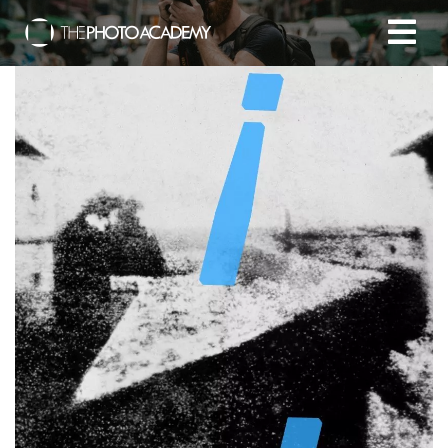
Accueil
Photographes
Offrir une Carte Cadeau
Panier
/
EUR
Se connecter