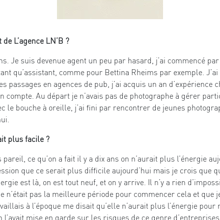
 de L’agence LN’B ?
ix ans. Je suis devenue agent un peu par hasard, j’ai commencé pa
tant qu’assistant, comme pour Bettina Rheims par exemple. J’ai f
es passages en agences de pub, j’ai acquis un an d’expérience c
 compte. Au départ je n’avais pas de photographe à gérer parti
 le bouche à oreille, j’ai fini par rencontrer de jeunes photogra
ui.
it plus facile ?
pareil, ce qu’on a fait il y a dix ans on n’aurait plus l’énergie au
ion que ce serait plus difficile aujourd’hui mais je crois que q
ergie est là, on est tout neuf, et on y arrive. Il n’y a rien d’impossi
ce n’était pas la meilleure période pour commencer cela et que j
availlais à l’époque me disait qu’elle n’aurait plus l’énergie p
n l’avait mise en garde sur les risques de ce genre d’entreprise