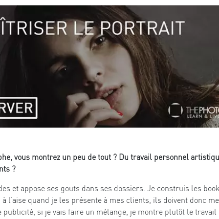
e, vous montrez un peu de tout ? Du travail personnel artistique
nts ?
s et appose ses gouts dans ses dossiers. Je construis les book
 à l’aise quand je les présente à mes clients, ils doivent donc m
ublicité, si je vais faire un mélange, je montre plutôt le travai