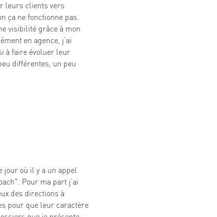
 leurs clients vers
on ça ne fonctionne pas.
e visibilité grâce à mon
ément en agence, j’ai
 à faire évoluer leur
peu différentes, un peu
e jour où il y a un appel
coach". Pour ma part j’ai
ux des directions à
ntes pour que leur caractère
dossiers que je présente.