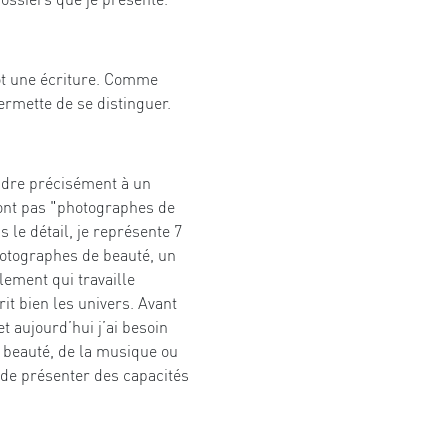
utôt une écriture. Comme
ermette de se distinguer.
ondre précisément à un
 sont pas "photographes de
le détail, je représente 7
otographes de beauté, un
ement qui travaille
it bien les univers. Avant
t aujourd’hui j’ai besoin
 beauté, de la musique ou
n de présenter des capacités