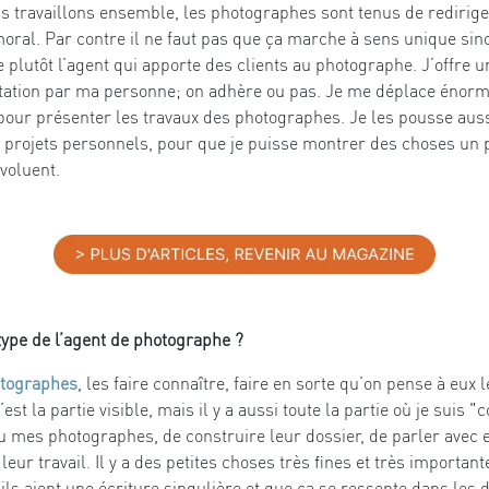
 travaillons ensemble, les photographes sont tenus de rediriger
moral. Par contre il ne faut pas que ça marche à sens unique sin
lutôt l’agent qui apporte des clients au photographe. J’offre un
ntation par ma personne; on adhère ou pas. Je me déplace énorm
ur présenter les travaux des photographes. Je les pousse aussi
rs projets personnels, pour que je puisse montrer des choses un 
évoluent.
 type de l’agent de photographe ?
hotographes
, les faire connaître, faire en sorte qu’on pense à eux l
est la partie visible, mais il y a aussi toute la partie où je suis "
eu mes photographes, de construire leur dossier, de parler avec e
leur travail. Il y a des petites choses très fines et très importa
u’ils aient une écriture singulière et que ça se ressente dans les 