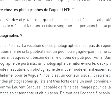
ère chez les photographes de l’agent LN’B ?
re ! S’il devait y avoir quelque chose de recherché, ce serait pl
le métier, il faut une écriture singulière et personnelle qui p
hotographes ?
e 30 et 40 ans. La vocation de ces photographes n’est pas de rép
culier, même si la publicité est un peu notre gagne-pain, ils ne
s artistiques ont besoin de faire un peu de pub pour vivre. Dans 
ographe de portraits, un photographe de nature-morte, deux ph
ode masculine, un photographe de mode, mode enfant essentiell
dame, pour le Vogue Niños, c’est un conteur visuel, il retranscr
 des photographes qui étaient très forts dans un seul domaine, e
 comme Laurent Seroussi, capable de faire des images pour de la
mage soit étonnante et ait du sens. En tout cas l’agence à besoi