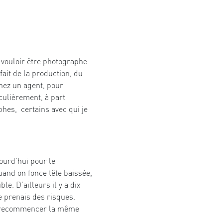
r vouloir être photographe
ait de la production, du
hez un agent, pour
culièrement, à part
phes, certains avec qui je
jourd’hui pour le
uand on fonce tête baissée,
ble. D’ailleurs il y a dix
e prenais des risques.
our recommencer la même
s…