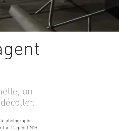
agent
elle, un
décoller.
 le photographe.
r lui. L'agent LN'B