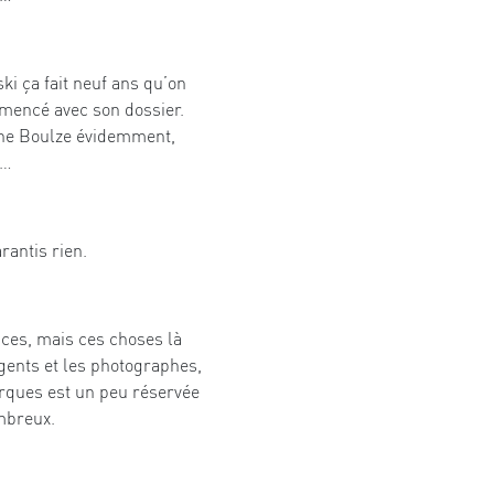
ski ça fait neuf ans qu’on
mmencé avec son dossier.
ophe Boulze évidemment,
s…
rantis rien.
ces, mais ces choses là
gents et les photographes,
rques est un peu réservée
mbreux.