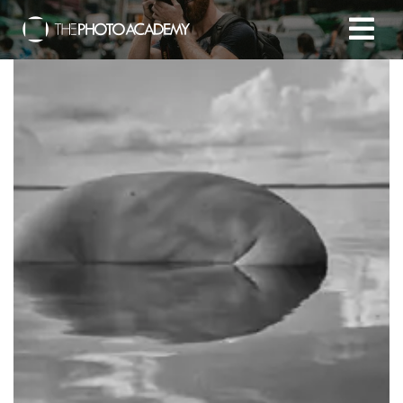
Accueil
Photographes
Offrir une Carte Cadeau
Panier
/
EUR
Se connecter