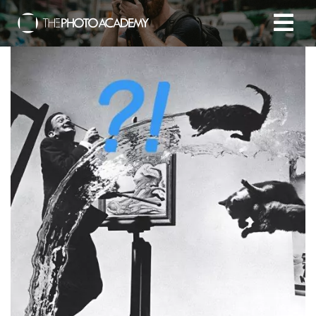
Accueil
Photographes
Offrir une Carte Cadeau
Panier
/
EUR
Se connecter