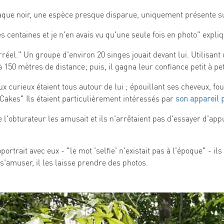
caque noir, une espèce presque disparue, uniquement présente s
es centaines et je n'en avais vu qu'une seule fois en photo" expli
irréel." Un groupe d'environ 20 singes jouait devant lui. Utilisant 
50 mètres de distance; puis, il gagna leur confiance petit à peti
x curieux étaient tous autour de lui ; épouillant ses cheveux, fou
 Cakes" Ils étaient particulièrement intéressés par
son appareil 
de l'obturateur les amusait et ils n'arrêtaient pas d'essayer d'ap
rtrait avec eux - "le mot 'selfie' n'existait pas à l'époque" - ils
 s'amuser, il les laisse prendre des photos.