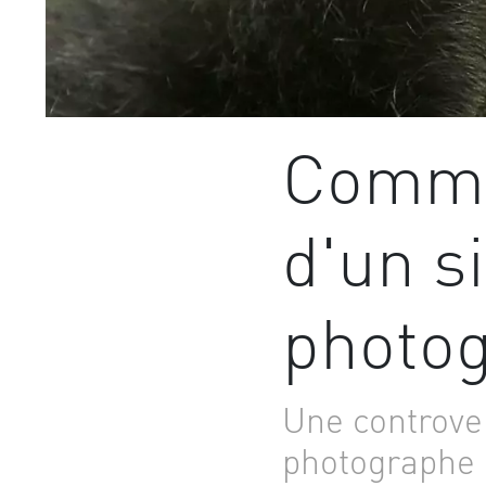
Commen
d'un si
photo
Une controver
photographe 