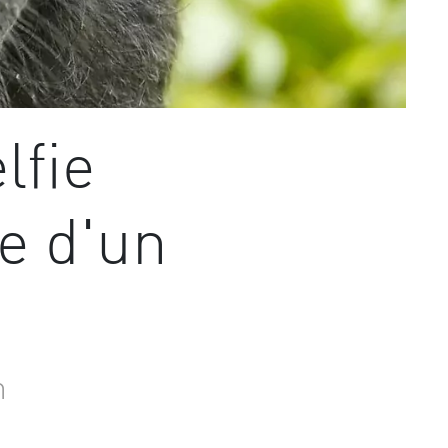
lfie
ie d'un
n