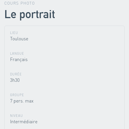
COURS PHOTO
Le portrait
LIEU
Toulouse
LANGUE
Français
DURÉE
3h30
GROUPE
7 pers. max
NIVEAU
Intermédiaire