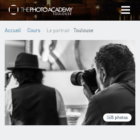
Accueil
Accueil
Cours
Le portrait ·
Toulouse
Photographes
Offrir une Carte Cadeau
Panier
/
EUR
5 photos
Se connecter