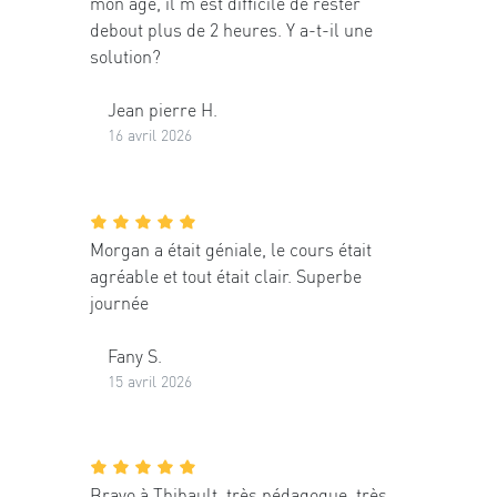
mon âge, il m'est difficile de rester
debout plus de 2 heures. Y a-t-il une
solution?
Jean pierre H.
16 avril 2026
Morgan a était géniale, le cours était
agréable et tout était clair. Superbe
journée
Fany S.
15 avril 2026
Bravo à Thibault, très pédagogue, très