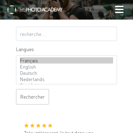
Accueil
Photographes
Langues
Offrir une Carte Cadeau
Panier
/
EUR
Se connecter
Très intéressant, le tout dans une