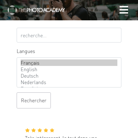
Accueil
Photographes
Langues
Offrir une Carte Cadeau
Panier
/
EUR
Se connecter
Très intéressant, le tout dans une