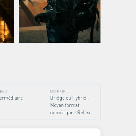
VEAU
MATÉRIEL
termédiaire
Bridge ou Hybrid ·
Moyen format
numérique · Reflex