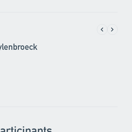
ylenbroeck
articipants