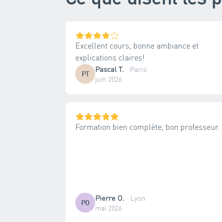
Excellent cours, bonne ambiance et
explications claires!
Pascal T.
·
Paris
PT
juin 2026
Formation bien complète, bon professeur.
Pierre O.
·
Lyon
PO
mai 2026