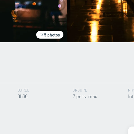
5 photos
DURÉE
GROUPE
NI
3h30
7 pers. max
In