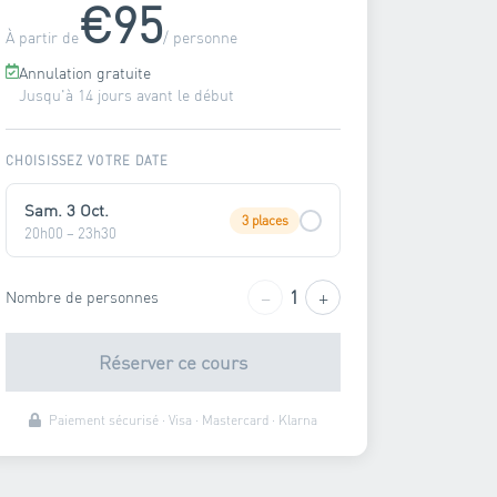
€95
À partir de
/ personne
Annulation gratuite
Jusqu'à 14 jours avant le début
CHOISISSEZ VOTRE DATE
Sam. 3 Oct.
3 places
20h00 – 23h30
−
+
1
Nombre de personnes
Réserver ce cours
Paiement sécurisé · Visa · Mastercard · Klarna