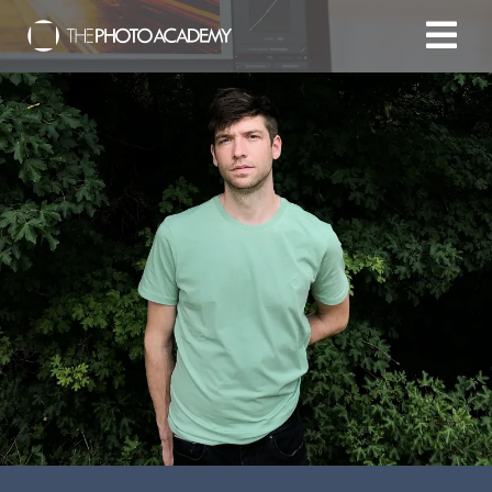
Accueil
Photographes
Offrir une Carte Cadeau
Panier
/
EUR
Se connecter