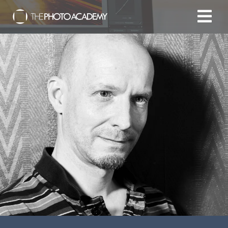
Accueil
Photographes
Offrir une Carte Cadeau
Panier
/
EUR
Se connecter