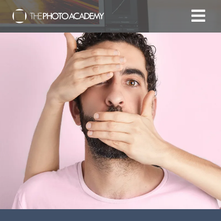
Accueil
Photographes
Offrir une Carte Cadeau
Panier
/
EUR
Se connecter