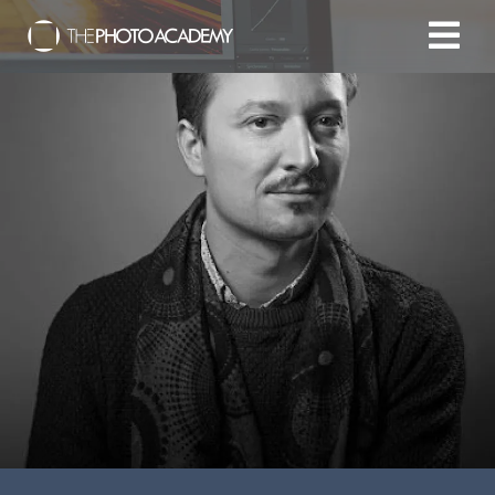
Accueil
Photographes
Offrir une Carte Cadeau
Panier
/
EUR
Se connecter