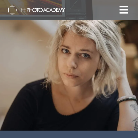
Accueil
Photographes
Offrir une Carte Cadeau
Panier
/
EUR
Se connecter