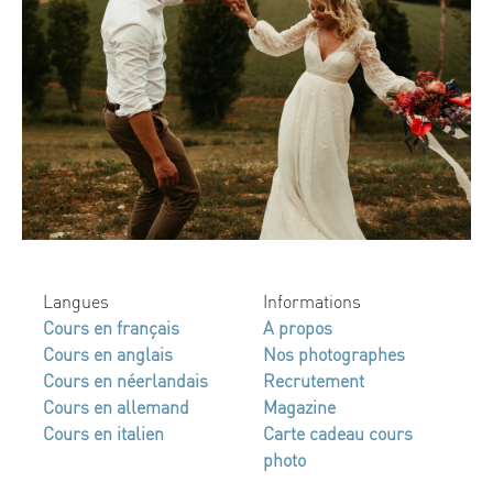
Langues
Informations
Cours en français
A propos
Cours en anglais
Nos photographes
Cours en néerlandais
Recrutement
Cours en allemand
Magazine
Cours en italien
Carte cadeau cours
photo