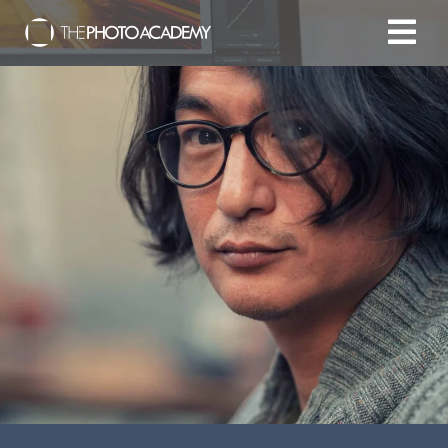
Accueil
Photographes
Offrir une Carte Cadeau
Panier
/
EUR
Se connecter