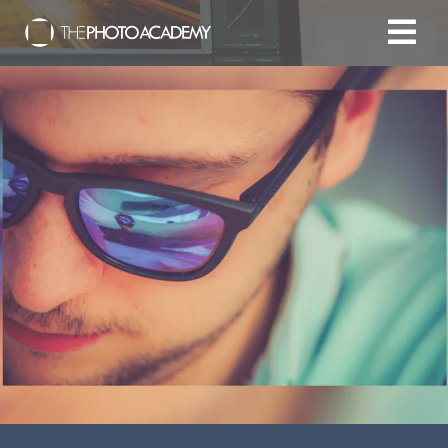
Accueil
Photographes
Offrir une Carte Cadeau
Panier
/
EUR
Se connecter