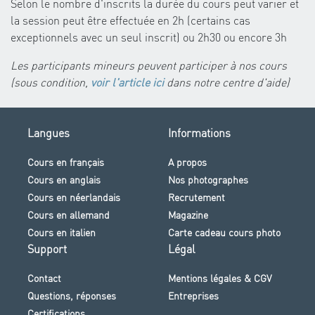
Selon le nombre d'inscrits la durée du cours peut varier et
la session peut être effectuée en 2h (certains cas
exceptionnels avec un seul inscrit) ou 2h30 ou encore 3h
Les participants mineurs peuvent participer à nos cours
(sous condition,
voir l'article ici
dans notre centre d'aide)
Langues
Informations
Cours en français
A propos
Cours en anglais
Nos photographes
Cours en néerlandais
Recrutement
Cours en allemand
Magazine
Cours en italien
Carte cadeau cours photo
Support
Légal
Contact
Mentions légales & CGV
Questions, réponses
Entreprises
Certifications