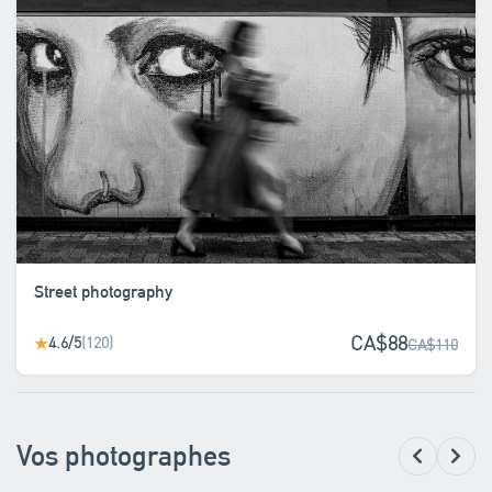
Street photography
CA$88
4.6/5
(120)
★
CA$110
Vos photographes