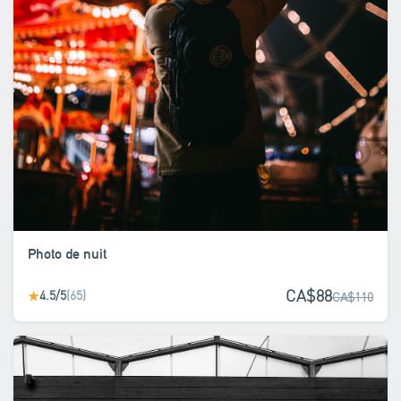
Photo de nuit
CA$88
4.5/5
(65)
★
CA$110