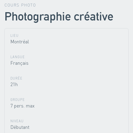
COURS PHOTO
Photographie créative
LIEU
Montréal
LANGUE
Français
DURÉE
21h
GROUPE
7 pers. max
NIVEAU
Débutant