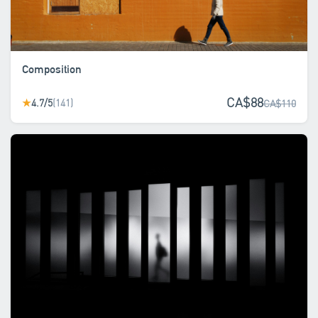
Composition
CA$88
4.7/5
(141)
★
CA$110