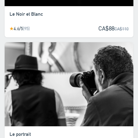
Le Noir et Blanc
CA$88
4.6/5
(95)
★
CA$110
Le portrait