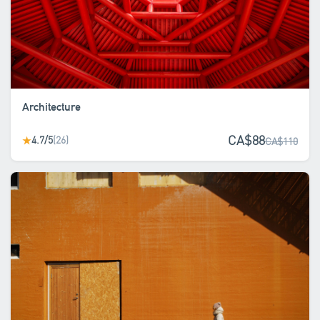
Architecture
CA$88
4.7/5
(26)
★
CA$110