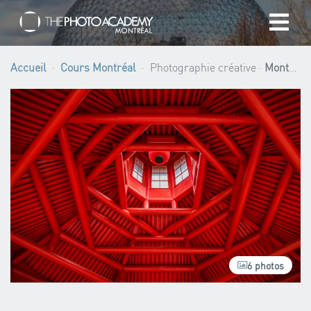
Accueil
Accueil
Cours Montréal
Photographie créative ·
Montréal
Photographes
Offrir une Carte Cadeau
Panier
/
CAD
6 photos
Se connecter