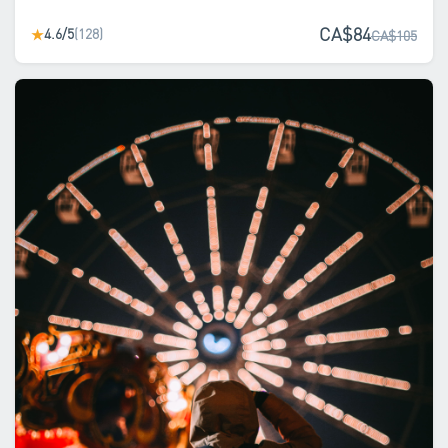
CA$84
4.6/5
(128)
★
CA$105