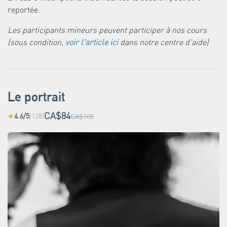
reportée.
Les participants mineurs peuvent participer à nos cours
(sous condition,
voir l'article ici
dans notre centre d'aide)
Le portrait
CA$84
4.6/5
(128)
★
CA$105