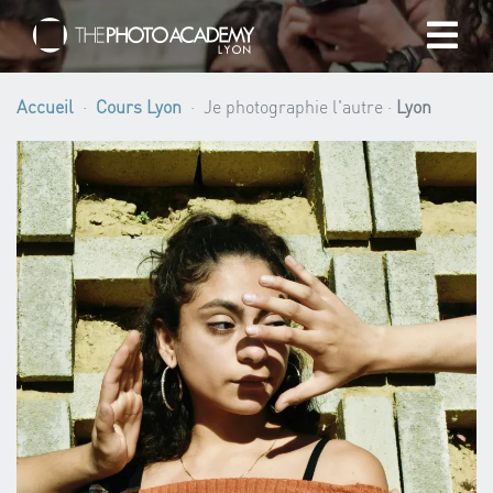
Accueil
Accueil
Cours Lyon
Je photographie l'autre ·
Lyon
Photographes
Offrir une Carte Cadeau
Panier
/
EUR
Se connecter