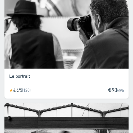
Le portrait
€90
4.6/5
(128)
★
€95