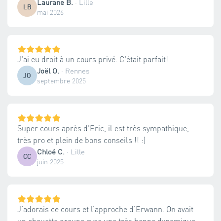
Laurane B.
·
Lille
LB
mai 2026
J'ai eu droit à un cours privé. C'était parfait!
Joël O.
·
Rennes
JO
septembre 2025
Super cours après d'Eric, il est très sympathique,
très pro et plein de bons conseils !! :)
Chloé C.
·
Lille
CC
juin 2025
J’adorais ce cours et l’approche d’Erwann. On avait
un chouette groupe avec une très bonne dynamique.