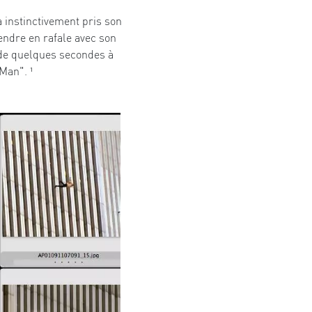
a instinctivement pris son
endre en rafale avec son
t de quelques secondes à
Man". ¹