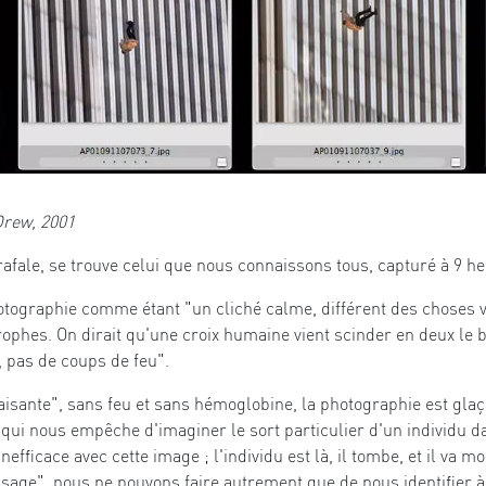
Drew, 2001
rafale, se trouve celui que nous connaissons tous, capturé à 9 h
tographie comme étant "un cliché calme, différent des choses v
trophes. On dirait qu'une croix humaine vient scinder en deux le
g, pas de coups de feu".
isante", sans feu et sans hémoglobine, la photographie est gla
, qui nous empêche d'imaginer le sort particulier d'un individu d
efficace avec cette image ; l'individu est là, il tombe, et il va mou
isage", nous ne pouvons faire autrement que de nous identifier à