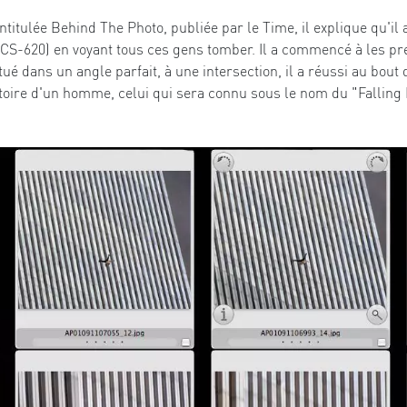
ntitulée Behind The Photo, publiée par le Time, il explique qu'il 
CS-620) en voyant tous ces gens tomber. Il a commencé à les pr
itué dans un angle parfait, à une intersection, il a réussi au bou
ctoire d'un homme, celui qui sera connu sous le nom du "Falling 