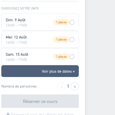
CHOISISSEZ VOTRE DATE
Dim. 9 Août
1 places
14h00 – 17h00
Mer. 12 Août
1 places
14h00 – 17h00
Sam. 15 Août
1 places
14h00 – 17h00
Voir plus de dates »
−
+
1
Nombre de personnes
Réserver ce cours
Paiement sécurisé · Visa · Mastercard · Klarna