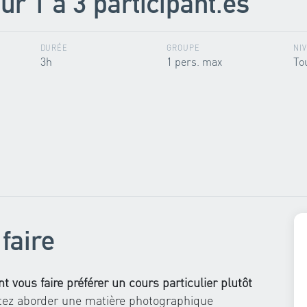
ur 1 à 3 participant.es
DURÉE
GROUPE
NI
3h
1 pers. max
To
faire
 vous faire préférer un cours particulier plutôt
tez aborder une matière photographique