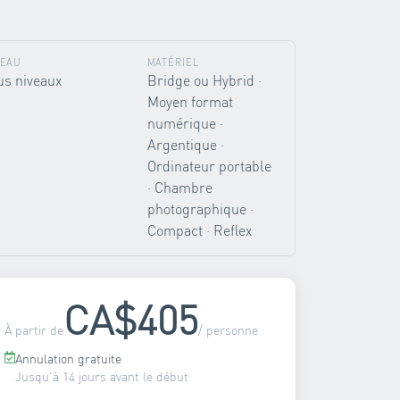
VEAU
MATÉRIEL
us niveaux
Bridge ou Hybrid ·
Moyen format
numérique ·
Argentique ·
Ordinateur portable
· Chambre
photographique ·
Compact · Reflex
CA$405
À partir de
/ personne
Annulation gratuite
Jusqu'à 14 jours avant le début