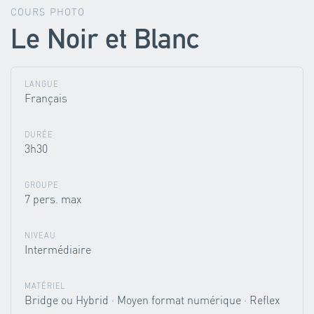
COURS PHOTO
Le Noir et Blanc
LANGUE
Français
DURÉE
3h30
GROUPE
7 pers. max
NIVEAU
Intermédiaire
MATÉRIEL
Bridge ou Hybrid · Moyen format numérique · Reflex