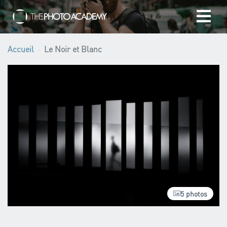
Accueil
Accueil
Le Noir et Blanc
Photographes
Offrir une Carte Cadeau
Panier
/
EUR
5 photos
Se connecter