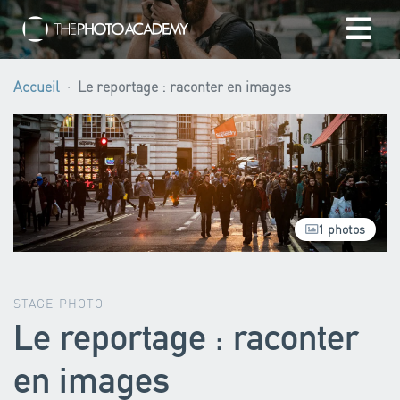
Accueil
Accueil
Le reportage : raconter en images
Photographes
Offrir une Carte Cadeau
1 photos
Panier
/
EUR
STAGE PHOTO
Le reportage : raconter
Se connecter
en images