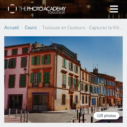
Accueil
Accueil
Cours
Toulouse en Couleurs : Capturez la Ville Autrement avec Sylvain Dionisio ·
Photographes
Offrir une Carte Cadeau
Panier
/
EUR
Se connecter
5 photos