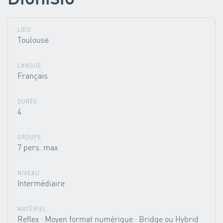
LIEU
Toulouse
LANGUE
Français
DURÉE
4
GROUPE
7 pers. max
NIVEAU
Intermédiaire
MATÉRIEL
Reflex · Moyen format numérique · Bridge ou Hybrid