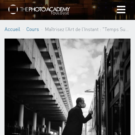
Accueil
Accueil
Cours
Maîtrisez l’Art de l’Instant : "Temps Suspendu" avec Sylvain Dionisio ·
Photographes
Offrir une Carte Cadeau
Panier
/
EUR
Se connecter