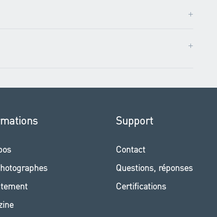
+
+
rmations
Support
pos
Contact
hotographes
Questions, réponses
utement
Certifications
zine