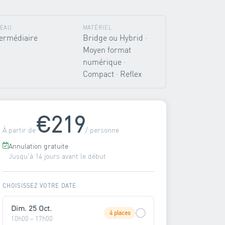
VEAU
MATÉRIEL
termédiaire
Bridge ou Hybrid ·
Moyen format
numérique ·
Compact · Reflex
€219
À partir de
/ personne
Annulation gratuite
Jusqu'à 14 jours avant le début
CHOISISSEZ VOTRE DATE
Dim. 25 Oct.
4 places
10h00 – 17h00