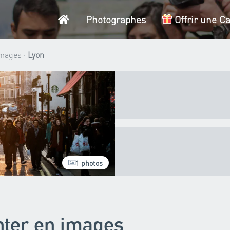
Accueil
Photographes
Offrir une C
images ·
Lyon
1 photos
nter en images